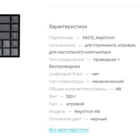
Характеристики
Партномер
—
K6O3_Keychron
Назначение
—
для стриминга, игровая,
для настольного компьютера
Тип соединения
—
проводная +
беспроводная
Цифровой блок
—
нет
Тип клавиатуры
—
механический
Общее количество клавиш
—
68
Вес
—
530 г
Тип
—
игровой
Модель
—
Keychron K6
Основной цвет
—
черный
Все характеристики