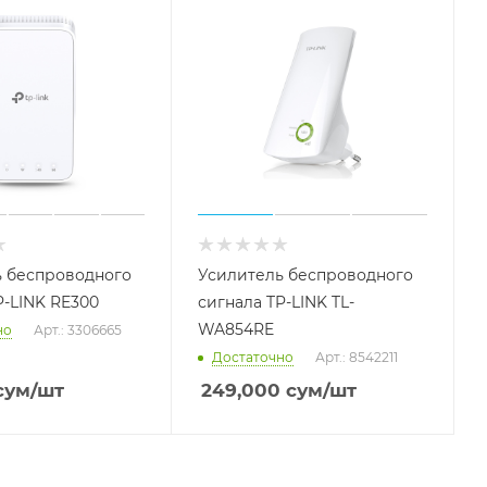
Оперативная память для
ноутбуков
Жесткие диски для ноутбуков
Источники бесперебойного
питания
Аккумуляторы для UPS
 беспроводного
Усилитель беспроводного
Батарейные шкафы для ИБП
P-LINK RE300
сигнала TP-LINK TL-
Процессоры для серверов
WA854RE
но
Арт.: 3306665
Достаточно
Арт.: 8542211
сум
/шт
249,000
сум
/шт