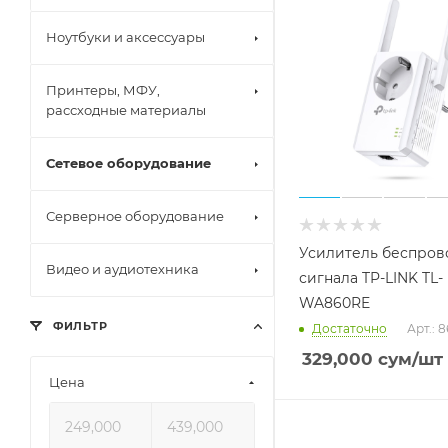
Системный б
Ноутбуки и аксессуары
Белая сборк
Игровые ко
Macbook
Принтеры, МФУ,
Офисные ко
Игровые ноу
рассходные материалы
Мини PC
Нетбуки
Ультрабуки
Сетевое оборудование
Офисные ноу
Трансформе
Микрофоны
Серверное оборудование
Веб камеры
Внешние жес
Усилитель беспров
Видео и аудиотехника
Мышки
сигнала TP-LINK TL-
Клавиатуры
WA860RE
Цифровые ф
Клавиатуры 
ФИЛЬТР
Достаточно
Арт.: 
Зеркальные 
Наушники
329,000
сум
/шт
Флеш памят
Цена