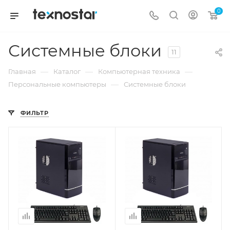
0
Системные блоки
11
—
—
—
Главная
Каталог
Компьютерная техника
—
Персональные компьютеры
Системные блоки
ФИЛЬТР