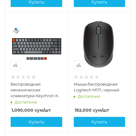
Купить
Купить
Беспроводная
Мышь беспроводная
механическая
Logitech M171, черный
клавиатура Keychron K6
Достаточно
Blue Hot-Swap
Достаточно
1,090,000
сум
/шт
192,000
сум
/шт
Купить
Купить