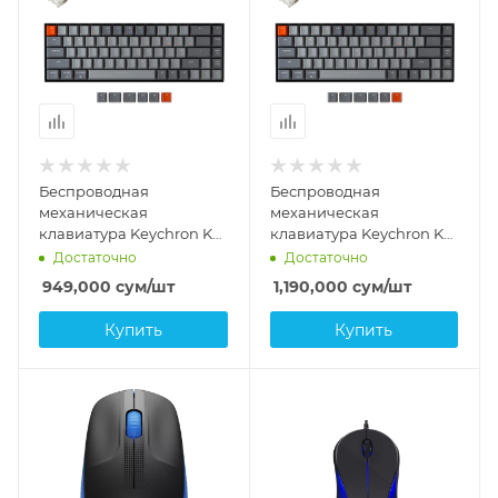
Беспроводная
Беспроводная
механическая
механическая
клавиатура Keychron K6
клавиатура Keychron K6
Blue
Blue Hot-Swap,
Достаточно
Достаточно
алюминий
949,000
сум
/шт
1,190,000
сум
/шт
Купить
Купить