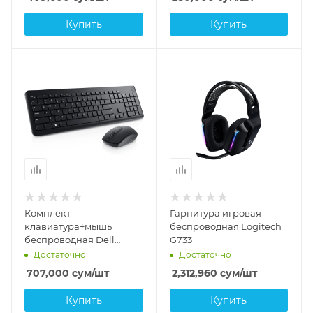
Купить
Купить
Комплект
Гарнитура игровая
клавиатура+мышь
беспроводная Logitech
беспроводная Dell
G733
KM3322W (580-AKGH)
Достаточно
Достаточно
707,000
сум
/шт
2,312,960
сум
/шт
Купить
Купить