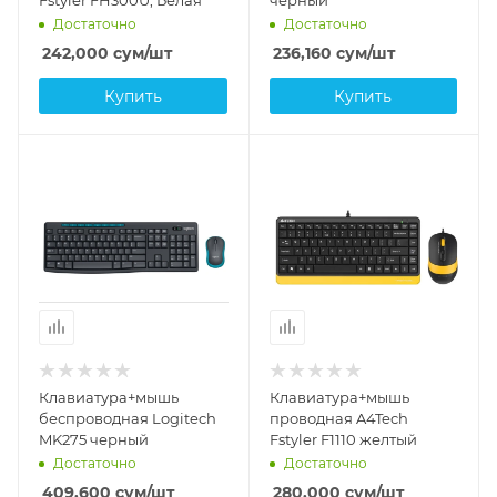
Fstyler FH300U, Белая
черный
Достаточно
Достаточно
242,000
сум
/шт
236,160
сум
/шт
Купить
Купить
Клавиатура+мышь
Клавиатура+мышь
беспроводная Logitech
проводная A4Tech
MK275 черный
Fstyler F1110 желтый
Достаточно
Достаточно
409,600
сум
/шт
280,000
сум
/шт