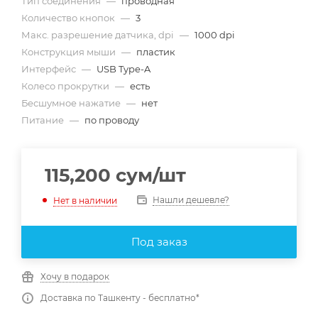
Тип соединения
—
проводная
Количество кнопок
—
3
Макс. разрешение датчика, dpi
—
1000 dpi
Конструкция мыши
—
пластик
Интерфейс
—
USB Type-A
Колесо прокрутки
—
есть
Бесшумное нажатие
—
нет
Питание
—
по проводу
115,200
сум
/шт
Нашли дешевле?
Нет в наличии
Под заказ
Хочу в подарок
Доставка по Ташкенту - бесплатно*