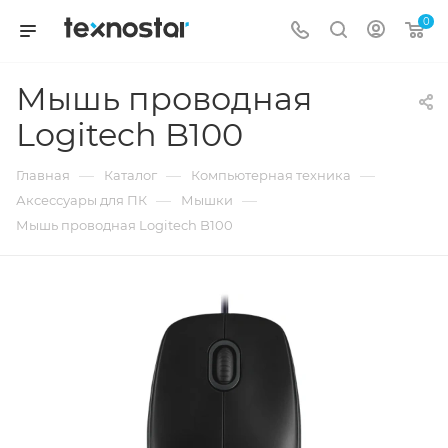
0
Мышь проводная
Logitech B100
—
—
—
Главная
Каталог
Компьютерная техника
—
—
Аксессуары для ПК
Мышки
Мышь проводная Logitech B100