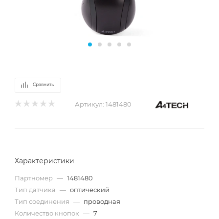
Сравнить
Артикул:
1481480
Характеристики
Партномер
—
1481480
Тип датчика
—
оптический
Тип соединения
—
проводная
Количество кнопок
—
7