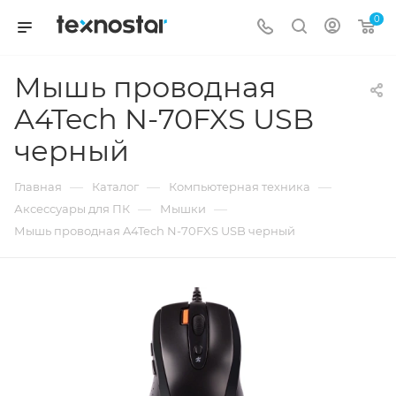
0
Мышь проводная
A4Tech N-70FXS USB
черный
—
—
—
Главная
Каталог
Компьютерная техника
—
—
Аксессуары для ПК
Мышки
Мышь проводная A4Tech N-70FXS USB черный