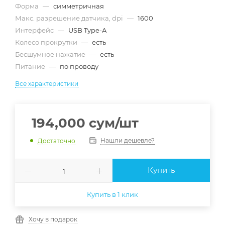
Форма
—
симметричная
Макс. разрешение датчика, dpi
—
1600
Интерфейс
—
USB Type-A
Колесо прокрутки
—
есть
Бесшумное нажатие
—
есть
Питание
—
по проводу
Все характеристики
194,000
сум
/шт
Нашли дешевле?
Достаточно
Купить
Купить в 1 клик
Хочу в подарок