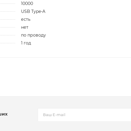
10000
USB Type-A
есть
нет
по проводу
1 год
ших