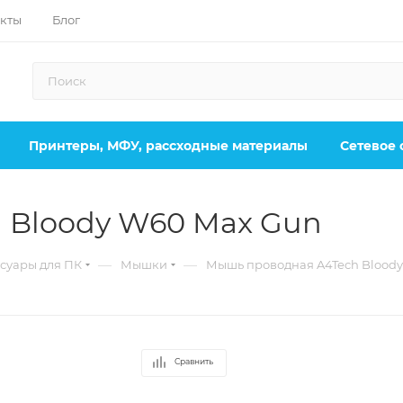
кты
Блог
Принтеры, МФУ, рассходные материалы
Сетевое
 Bloody W60 Max Gun
—
—
суары для ПК
Мышки
Мышь проводная A4Tech Blood
Сравнить