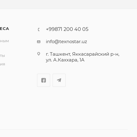
ЕСА
+99871 200 40 05
вным
info@texnostar.uz
г. Ташкент, Яккасарайский р-н,
ты
ул. А.Каххара, 1А
ия