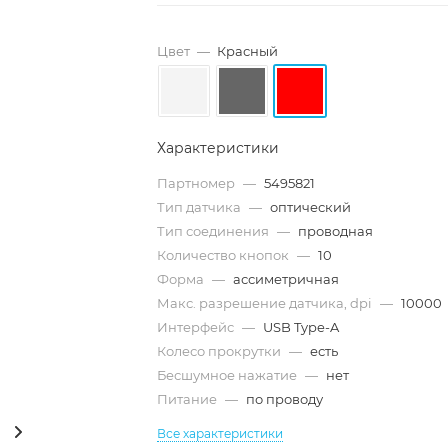
Цвет
—
Красный
Характеристики
Партномер
—
5495821
Тип датчика
—
оптический
Тип соединения
—
проводная
Количество кнопок
—
10
Форма
—
ассиметричная
Макс. разрешение датчика, dpi
—
10000
Интерфейс
—
USB Type-A
Колесо прокрутки
—
есть
Бесшумное нажатие
—
нет
Питание
—
по проводу
Все характеристики