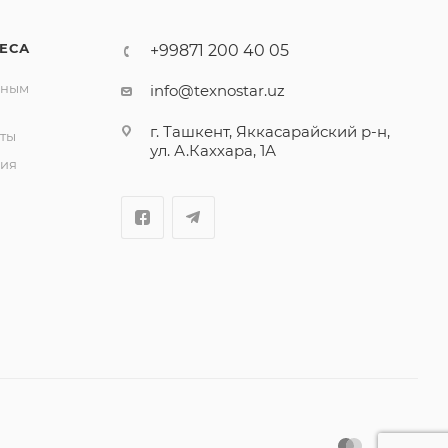
ЕСА
+99871 200 40 05
вным
info@texnostar.uz
г. Ташкент, Яккасарайский р-н,
ты
ул. А.Каххара, 1А
ия