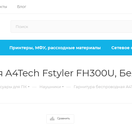
кты
Блог
Принтеры, МФУ, рассходные материалы
Сетевое
A4Tech Fstyler FH300U, Б
—
—
суары для ПК
Наушники
Гарнитура беспроводная A4Te
Сравнить