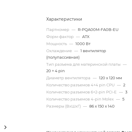
Характеристики
Партномер
—
R-PQA00M-FA0B-EU
Форм-фактор
—
ATX
Мощность
—
1000 Вт
Охлаждение
—
1 вентилятор
(полупассивная)
Тип разъема для материнской платы
—
20 + 4 pin
Диаметр вентилятора
—
120 x 120 мм
Количество разъемов 4+4 pin CPU
—
2
Количество разъемов 6+2-pin PCI-E
—
3
Количество разъемов 4-pin Molex
—
5
Размеры (ВxШxГ)
—
86 х 150 х 140