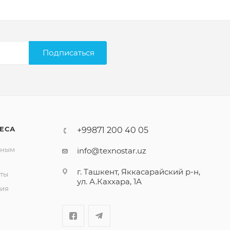
Подписаться
ЕСА
+99871 200 40 05
вным
info@texnostar.uz
г. Ташкент, Яккасарайский р-н,
ты
ул. А.Каххара, 1А
ия