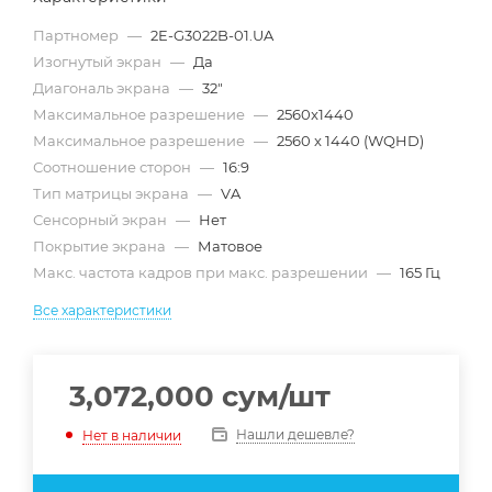
Партномер
—
2E-G3022B-01.UA
Изогнутый экран
—
Да
Диагональ экрана
—
32"
Максимальное разрешение
—
2560x1440
Максимальное разрешение
—
2560 x 1440 (WQHD)
Соотношение сторон
—
16:9
Тип матрицы экрана
—
VA
Сенсорный экран
—
Нет
Покрытие экрана
—
Матовое
Макс. частота кадров при макс. разрешении
—
165 Гц
Все характеристики
3,072,000
сум
/шт
Нашли дешевле?
Нет в наличии