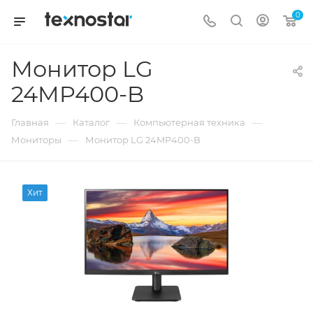
0
Монитор LG
24MP400-B
—
—
—
Главная
Каталог
Компьютерная техника
—
Мониторы
Монитор LG 24MP400-B
Хит