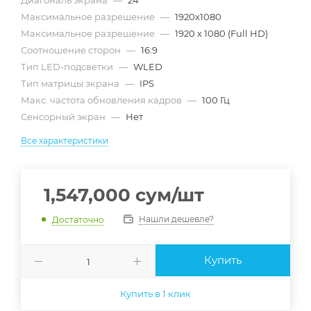
Диагональ экрана
—
24"
Максимальное разрешение
—
1920x1080
Максимальное разрешение
—
1920 x 1080 (Full HD)
Соотношение сторон
—
16:9
Тип LED-подсветки
—
WLED
Тип матрицы экрана
—
IPS
Макс. частота обновления кадров
—
100 Гц
Сенсорный экран
—
Нет
Все характеристики
1,547,000
сум
/шт
Нашли дешевле?
Достаточно
Купить
Купить в 1 клик