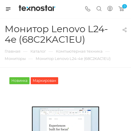
0
Монитор Lenovo L24-
4e (68C2KAC1EU)
—
—
—
Главная
Каталог
Компьютерная техника
—
Мониторы
Монитор Lenovo L24-4e (68C2KAC1EU)
Новинка
Маркирован