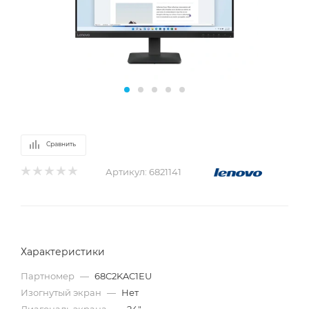
Сравнить
Артикул:
6821141
Характеристики
Партномер
—
68C2KAC1EU
Изогнутый экран
—
Нет