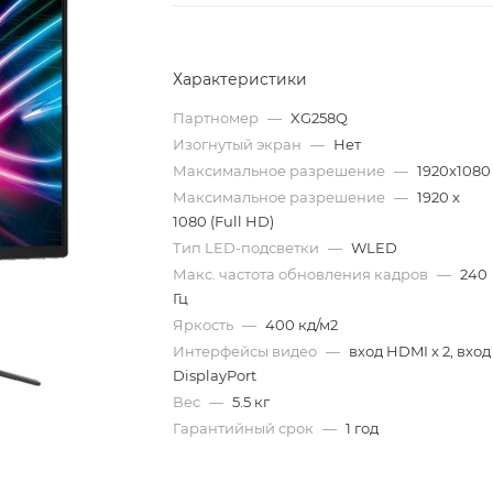
Характеристики
Партномер
—
XG258Q
Изогнутый экран
—
Нет
Максимальное разрешение
—
1920x1080
Максимальное разрешение
—
1920 x
1080 (Full HD)
Тип LED-подсветки
—
WLED
Макс. частота обновления кадров
—
240
Гц
Яркость
—
400 кд/м2
Интерфейсы видео
—
вход HDMI x 2, вход
DisplayPort
Вес
—
5.5 кг
Гарантийный срок
—
1 год