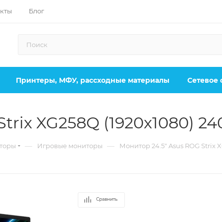
кты
Блог
Принтеры, МФУ, рассходные материалы
Сетевое
trix XG258Q (1920x1080) 24
—
—
торы
Игровые мониторы
Монитор 24.5" Asus ROG Strix X
Сравнить