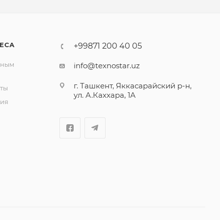
ЕСА
+99871 200 40 05
вным
info@texnostar.uz
г. Ташкент, Яккасарайский р-н,
ты
ул. А.Каххара, 1А
ия