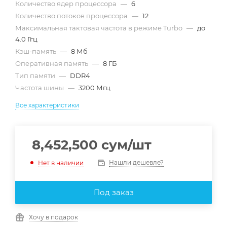
Количество ядер процессора
—
6
Количество потоков процессора
—
12
Максимальная тактовая частота в режиме Turbo
—
до
4.0 Ггц
Кэш-память
—
8 Мб
Оперативная память
—
8 ГБ
Тип памяти
—
DDR4
Частота шины
—
3200 Мгц
Все характеристики
8,452,500
сум
/шт
Нашли дешевле?
Нет в наличии
Под заказ
Хочу в подарок