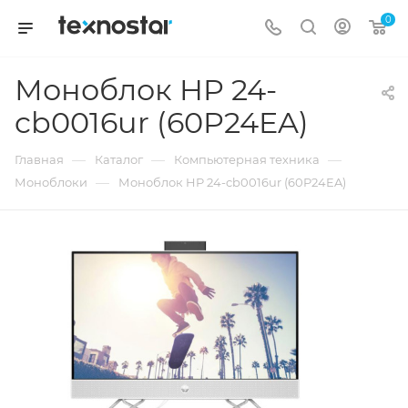
0
Моноблок HP 24-
cb0016ur (60P24EA)
—
—
—
Главная
Каталог
Компьютерная техника
—
Моноблоки
Моноблок HP 24-cb0016ur (60P24EA)