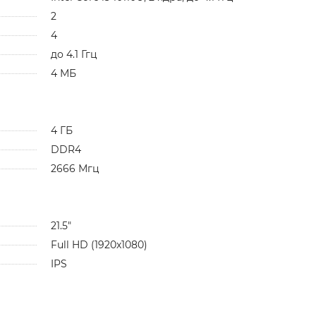
2
4
до 4.1 Ггц
4 МБ
4 ГБ
DDR4
2666 Мгц
21.5"
Full HD (1920x1080)
IPS