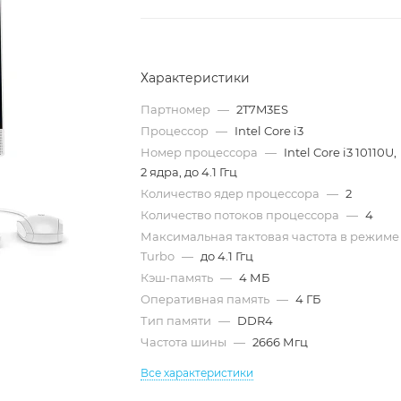
Характеристики
Партномер
—
2T7M3ES
Процессор
—
Intel Core i3
Номер процессора
—
Intel Core i3 10110U,
2 ядра, до 4.1 Ггц
Количество ядер процессора
—
2
Количество потоков процессора
—
4
Максимальная тактовая частота в режиме
Turbo
—
до 4.1 Ггц
Кэш-память
—
4 МБ
Оперативная память
—
4 ГБ
Тип памяти
—
DDR4
Частота шины
—
2666 Мгц
Все характеристики