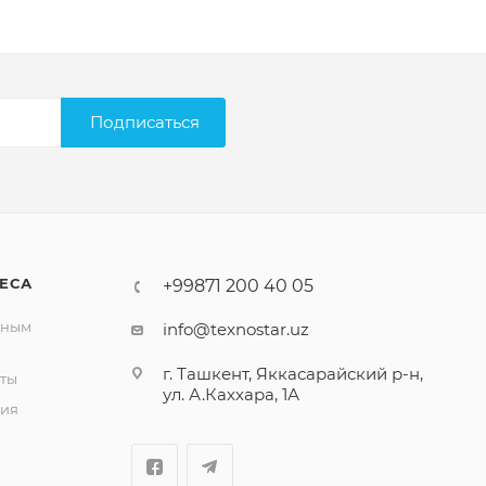
Подписаться
ЕСА
+99871 200 40 05
вным
info@texnostar.uz
г. Ташкент, Яккасарайский р-н,
ты
ул. А.Каххара, 1А
ия