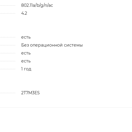
802.11a/b/g/n/ac
4.2
есть
Без операционной системы
есть
есть
1 год
2T7M3ES