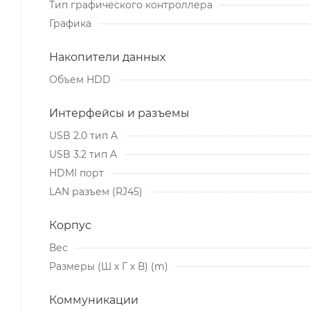
Тип графического контроллера
Графика
Накопители данных
Объем HDD
Интерфейсы и разъемы
USB 2.0 тип A
USB 3.2 тип A
HDMI порт
LAN разъем (RJ45)
Корпус
Вес
Размеры (Ш х Г х В) (m)
Коммуникации