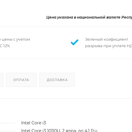
Цена указана в национальной валюте Респ
 цены с учетом
Зеленый коэфициент
С 12%
разрыва при уплате Н
ОПЛАТА
ДОСТАВКА
Intel Core i3
Intel Core i3 10110U, 2 ядра, до 4.1 Ггц