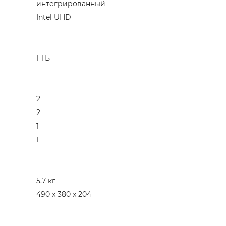
интегрированный
Intel UHD
1 ТБ
2
2
1
1
5.7 кг
490 x 380 x 204