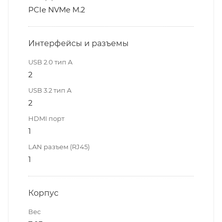
PCIe NVMe M.2
Интерфейсы и разъемы
USB 2.0 тип A
2
USB 3.2 тип A
2
HDMI порт
1
LAN разъем (RJ45)
1
Корпус
Вес