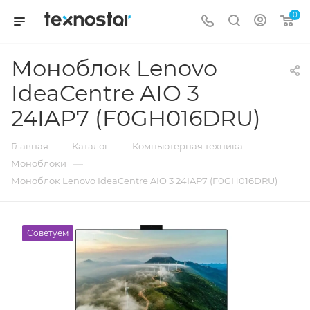
0
Моноблок Lenovo
IdeaCentre AIO 3
24IAP7 (F0GH016DRU)
—
—
—
Главная
Каталог
Компьютерная техника
—
Моноблоки
Моноблок Lenovo IdeaCentre AIO 3 24IAP7 (F0GH016DRU)
Советуем