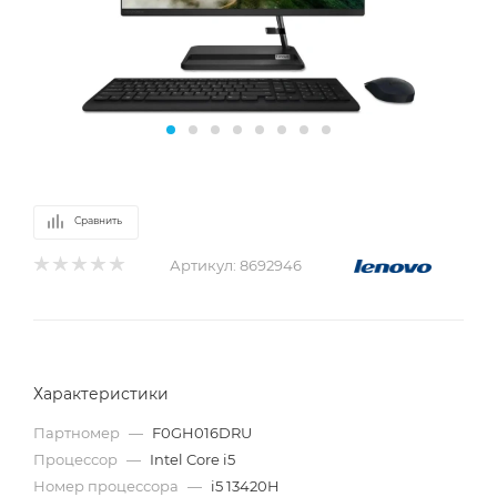
Сравнить
Артикул:
8692946
Характеристики
Партномер
—
F0GH016DRU
Процессор
—
Intel Core i5
Номер процессора
—
i5 13420H