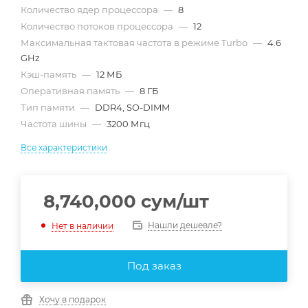
Количество ядер процессора
—
8
Количество потоков процессора
—
12
Максимальная тактовая частота в режиме Turbo
—
4.6
GHz
Кэш-память
—
12 МБ
Оперативная память
—
8 ГБ
Тип памяти
—
DDR4, SO-DIMM
Частота шины
—
3200 Мгц
Все характеристики
8,740,000
сум
/шт
Нашли дешевле?
Нет в наличии
Под заказ
Хочу в подарок