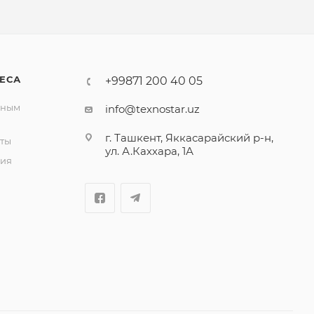
ЕСА
+99871 200 40 05
вным
info@texnostar.uz
г. Ташкент, Яккасарайский р-н,
ты
ул. А.Каххара, 1А
ия