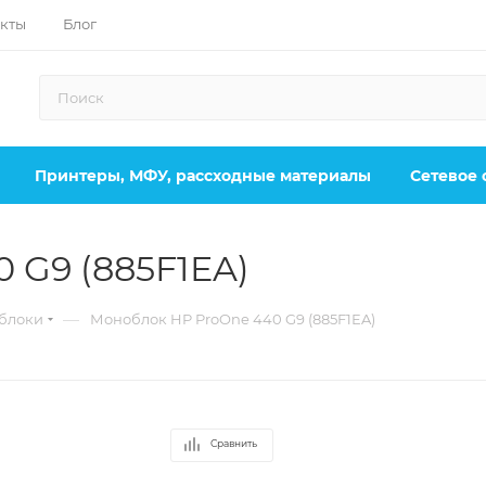
кты
Блог
Принтеры, МФУ, рассходные материалы
Сетевое
 G9 (885F1EA)
—
блоки
Моноблок HP ProOne 440 G9 (885F1EA)
Сравнить