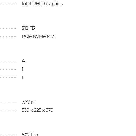
Intel UHD Graphics
512 ГБ
PCIe NVMe M.2
4
1
1
7.77 кг
539 х 225 х 379
802.11ax