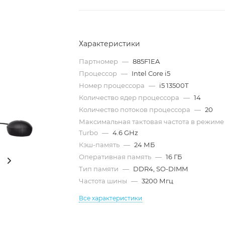
Характеристики
Партномер
—
885F1EA
Процессор
—
Intel Core i5
Номер процессора
—
i5 13500T
Количество ядер процессора
—
14
Количество потоков процессора
—
20
Максимальная тактовая частота в режиме
Turbo
—
4.6 GHz
Кэш-память
—
24 МБ
Оперативная память
—
16 ГБ
Тип памяти
—
DDR4, SO-DIMM
Частота шины
—
3200 Мгц
Все характеристики