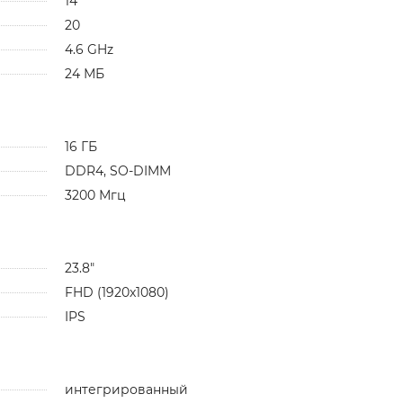
14
20
4.6 GHz
24 МБ
16 ГБ
DDR4, SO-DIMM
3200 Мгц
23.8"
FHD (1920x1080)
IPS
интегрированный