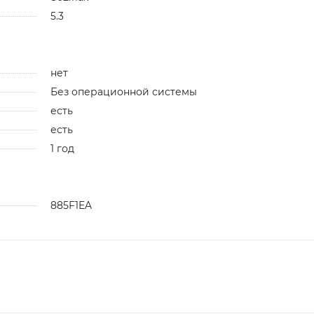
5.3
нет
Без операционной системы
есть
есть
1 год
885F1EA