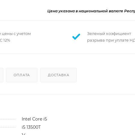
Цена указана в национальной валюте Респ
 цены с учетом
Зеленый коэфициент
С 12%
разрыва при уплате Н
ОПЛАТА
ДОСТАВКА
Intel Core i5
i5 13500T