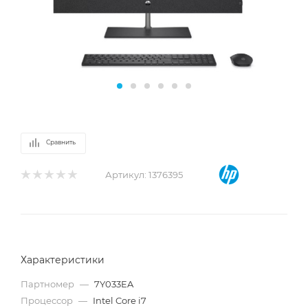
Сравнить
Артикул:
1376395
Характеристики
Партномер
—
7Y033EA
Процессор
—
Intel Core i7