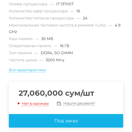
Номер процессора
—
i7 13700T
Количество ядер процессора
—
16
Количество потоков процессора
—
24
Максимальная тактовая частота в режиме Turbo
—
4.9
GHz
Кэш-память
—
30 Мб
Оперативная память
—
16 ГБ
Тип памяти
—
DDR4, SO-DIMM
Частота шины
—
3200 Мгц
Все характеристики
27,060,000
сум
/шт
Нашли дешевле?
Нет в наличии
Под заказ