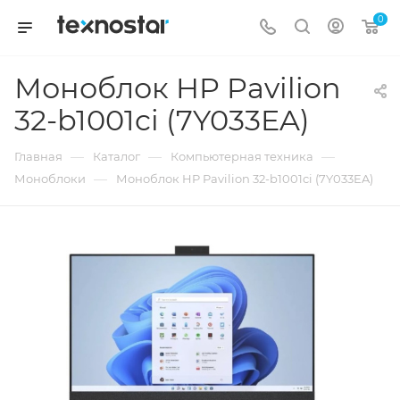
0
Моноблок HP Pavilion
32-b1001ci (7Y033EA)
—
—
—
Главная
Каталог
Компьютерная техника
—
Моноблоки
Моноблок HP Pavilion 32-b1001ci (7Y033EA)