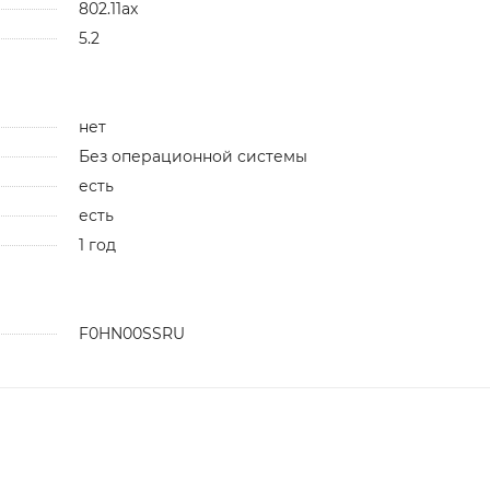
802.11ax
5.2
нет
Без операционной системы
есть
есть
1 год
F0HN00SSRU