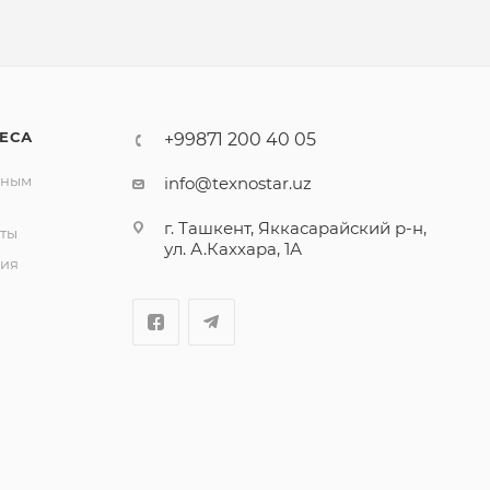
ЕСА
+99871 200 40 05
вным
info@texnostar.uz
г. Ташкент, Яккасарайский р-н,
ты
ул. А.Каххара, 1А
ия