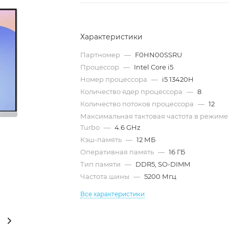
Характеристики
Партномер
—
F0HN00SSRU
Процессор
—
Intel Core i5
Номер процессора
—
i5 13420H
Количество ядер процессора
—
8
Количество потоков процессора
—
12
Максимальная тактовая частота в режиме
Turbo
—
4.6 GHz
Кэш-память
—
12 МБ
Оперативная память
—
16 ГБ
Тип памяти
—
DDR5, SO-DIMM
Частота шины
—
5200 Мгц
Все характеристики