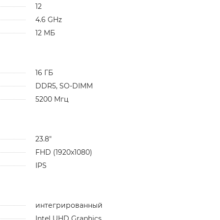
12
4.6 GHz
12 МБ
16 ГБ
DDR5, SO-DIMM
5200 Мгц
23.8"
FHD (1920x1080)
IPS
интегрированный
Intel UHD Graphics