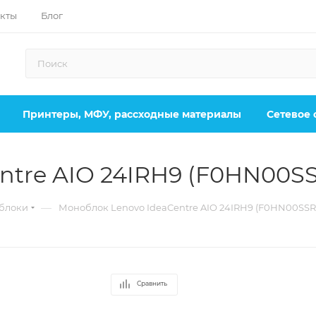
кты
Блог
Принтеры, МФУ, рассходные материалы
Сетевое
ntre AIO 24IRH9 (F0HN00S
—
блоки
Моноблок Lenovo IdeaCentre AIO 24IRH9 (F0HN00SSR
Сравнить