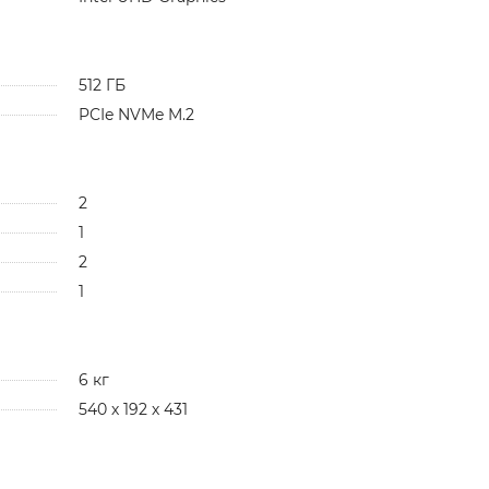
512 ГБ
PCIe NVMe M.2
2
1
2
1
6 кг
540 х 192 х 431