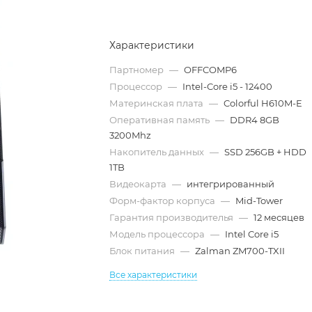
Характеристики
Партномер
—
OFFCOMP6
Процессор
—
Intel-Core i5 - 12400
Материнская плата
—
Colorful H610M-E
Оперативная память
—
DDR4 8GB
3200Mhz
Накопитель данных
—
SSD 256GB + HDD
1TB
Видеокарта
—
интегрированный
Форм-фактор корпуса
—
Mid-Tower
Гарантия производителья
—
12 месяцев
Модель процессора
—
Intel Core i5
Блок питания
—
Zalman ZM700-TXII
Все характеристики