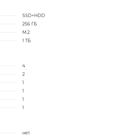
SSD+HDD
256 ГБ
M.2
1 ТБ
4
2
1
1
1
1
нет