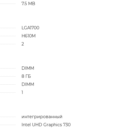
7.5 MB
LGA1700
H610M
2
DIMM
8 ГБ
DIMM
1
интегрированный
Intel UHD Graphics 730