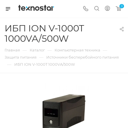
0
ИБП ION V-1000T
1000VA/500W
—
—
—
Главная
Каталог
Компьютерная техника
—
Защита питания
Источники бесперебойного питания
—
ИБП ION V-1000T 1000VA/500W