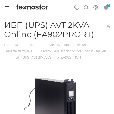
0
ИБП (UPS) AVT 2KVA
Online (EA902PRORT)
—
—
—
Главная
Каталог
Компьютерная техника
—
Защита питания
Источники бесперебойного питания
—
ИБП (UPS) AVT 2KVA Online (EA902PRORT)