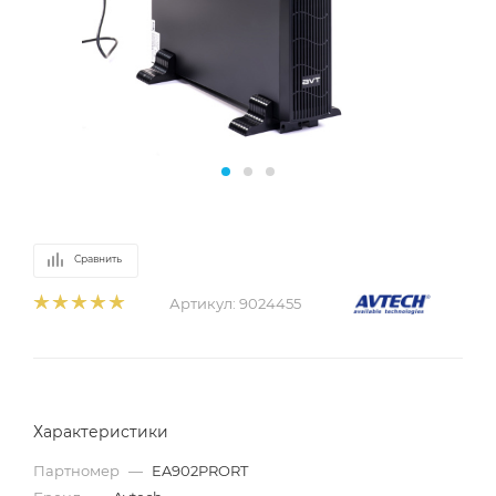
Сравнить
Артикул:
9024455
Характеристики
Партномер
—
EA902PRORT