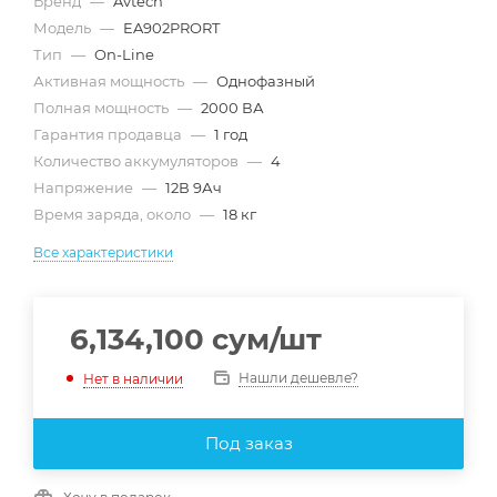
Бренд
—
Avtech
Модель
—
EA902PRORT
Тип
—
On-Line
Активная мощность
—
Однофазный
Полная мощность
—
2000 ВА
Гарантия продавца
—
1 год
Количество аккумуляторов
—
4
Напряжение
—
12В 9Ач
Время заряда, около
—
18 кг
Все характеристики
6,134,100
сум
/шт
Нашли дешевле?
Нет в наличии
Под заказ