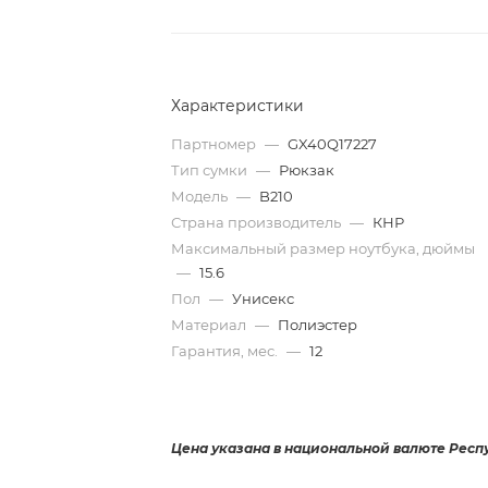
Характеристики
Партномер
—
GX40Q17227
Тип сумки
—
Рюкзак
Модель
—
B210
Страна производитель
—
КНР
Максимальный размер ноутбука, дюймы
—
15.6
Пол
—
Унисекс
Материал
—
Полиэстер
Гарантия, мес.
—
12
Цена указана в национальной валюте Респ