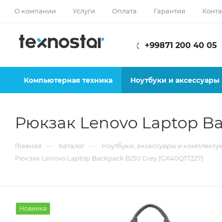
О компании
Услуги
Оплата
Гарантия
Конта
+99871 200 40 05
Компьютерная техника
Ноутбуки и аксессуары
Рюкзак Lenovo Laptop Ba
—
—
Главная
Каталог
Ноутбуки, аксессуары и комплект
Рюкзак Lenovo Laptop Backpack B210 Grey (GX40Q17227)
Новинка