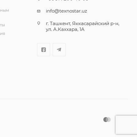
вным
info@texnostar.uz
г. Ташкент, Яккасарайский р-н,
ты
ул. А.Каххара, 1А
ия