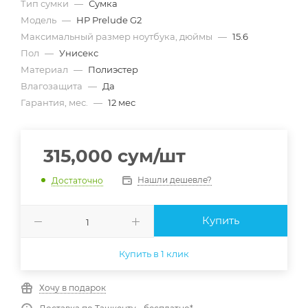
Тип сумки
—
Сумка
Модель
—
HP Prelude G2
Максимальный размер ноутбука, дюймы
—
15.6
Пол
—
Унисекс
Материал
—
Полиэстер
Влагозащита
—
Да
Гарантия, мес.
—
12 мес
315,000
сум
/шт
Нашли дешевле?
Достаточно
Купить
Купить в 1 клик
Хочу в подарок