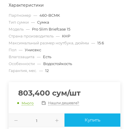
Характеристики
Партномер
—
460-BCMK
Тип сумки
—
Сумка
Модель
—
Pro Slim Briefcase 15
Страна производитель
—
КНР
Максимальный размер ноутбука, дюймы
—
15.6
Пол
—
Унисекс
Влагозащита
—
Есть
Особенности
—
Водостойкость
Гарантия, мес.
—
12
803,400
сум
/шт
Нашли дешевле?
Много
Купить