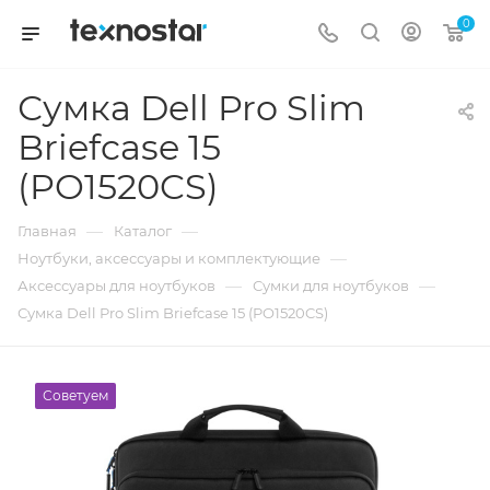
0
Сумка Dell Pro Slim
Briefcase 15
(PO1520CS)
—
—
Главная
Каталог
—
Ноутбуки, аксессуары и комплектующие
—
—
Аксессуары для ноутбуков
Сумки для ноутбуков
Сумка Dell Pro Slim Briefcase 15 (PO1520CS)
Советуем