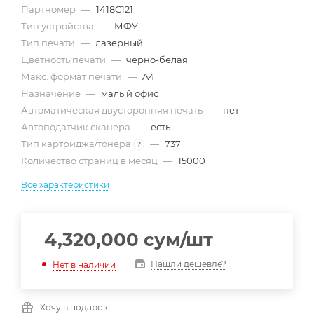
Партномер
—
1418C121
Тип устройства
—
МФУ
Тип печати
—
лазерный
Цветность печати
—
черно-белая
Макс. формат печати
—
A4
Назначение
—
малый офис
Автоматическая двусторонняя печать
—
нет
Автоподатчик сканера
—
есть
Тип картриджа/тонера
—
737
?
Количество страниц в месяц
—
15000
Все характеристики
4,320,000
сум
/шт
Нашли дешевле?
Нет в наличии
Хочу в подарок