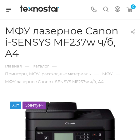
0
МФУ лазерное Canon
i-SENSYS MF237w ч/б,
A4
—
—
Главная
Каталог
—
—
Принтеры, МФУ, рассходные материалы
МФУ
МФУ лазерное Canon i-SENSYS MF237w ч/б, A4
Хит
Советуем