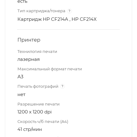
есть
Тип картриджа/тонера
?
Картридж HP CF214A , HP CF214X
Принтер
Технилогия печати
лазерная
Максимальный формат печати
А3
Печать фотографий
?
нет
Разрешение печати
1200 x 1200 dpi
Скорость ч/б печати (A4)
41 стр/мин