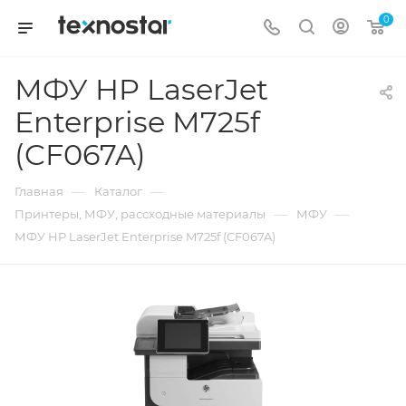
0
МФУ HP LaserJet
Enterprise M725f
(CF067A)
—
—
Главная
Каталог
—
—
Принтеры, МФУ, рассходные материалы
МФУ
МФУ HP LaserJet Enterprise M725f (CF067A)