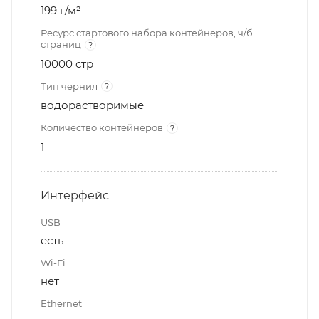
199 г/м²
Ресурс стартового набора контейнеров, ч/б.
страниц
?
10000 стр
Тип чернил
?
водорастворимые
Количество контейнеров
?
1
Интерфейс
USB
есть
Wi-Fi
нет
Ethernet