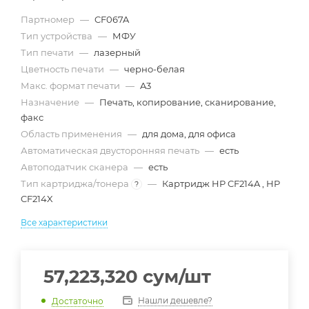
Партномер
—
CF067A
Тип устройства
—
МФУ
Тип печати
—
лазерный
Цветность печати
—
черно-белая
Макс. формат печати
—
A3
Назначение
—
Печать, копирование, сканирование,
факс
Область применения
—
для дома, для офиса
Автоматическая двусторонняя печать
—
есть
Автоподатчик сканера
—
есть
Тип картриджа/тонера
—
Картридж HP CF214A , HP
?
CF214X
Все характеристики
57,223,320
сум
/шт
Нашли дешевле?
Достаточно