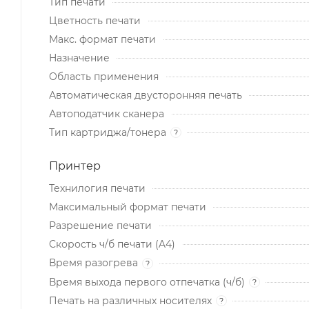
Тип печати
Цветность печати
Макс. формат печати
Назначение
Область применения
Автоматическая двусторонняя печать
Автоподатчик сканера
Тип картриджа/тонера
?
Принтер
Технилогия печати
Максимальный формат печати
Разрешение печати
Скорость ч/б печати (A4)
Время разогрева
?
Время выхода первого отпечатка (ч/б)
?
Печать на различных носителях
?