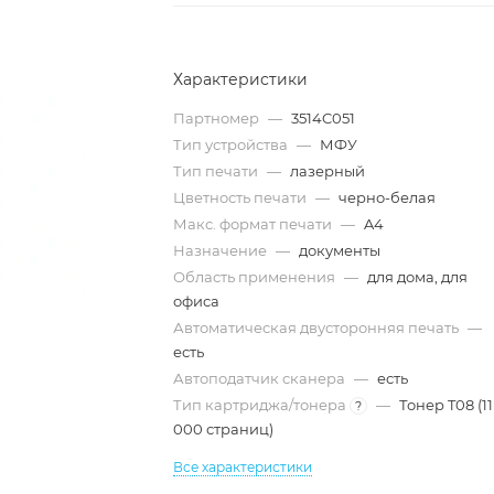
Характеристики
Партномер
—
3514C051
Тип устройства
—
МФУ
Тип печати
—
лазерный
Цветность печати
—
черно-белая
Макс. формат печати
—
A4
Назначение
—
документы
Область применения
—
для дома, для
офиса
Автоматическая двусторонняя печать
—
есть
Автоподатчик сканера
—
есть
Тип картриджа/тонера
—
Тонер T08 (11
?
000 страниц)
Все характеристики