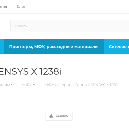
кты
Блог
Принтеры, МФУ, рассходные материалы
Сетевое
NSYS X 1238i
—
—
риалы
МФУ
МФУ лазерное Canon i-SENSYS X 1238i
Сравнить