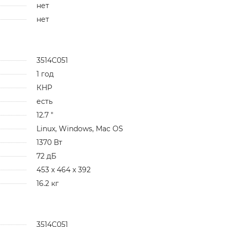
нет
нет
3514C051
1 год
КНР
есть
12.7 "
Linux, Windows, Mac OS
1370 Вт
72 дБ
453 х 464 х 392
16.2 кг
3514C051