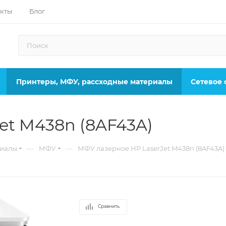
кты
Блог
Принтеры, МФУ, рассходные материалы
Сетевое
et M438n (8AF43A)
—
—
риалы
МФУ
МФУ лазерное HP LaserJet M438n (8AF43A)
Сравнить