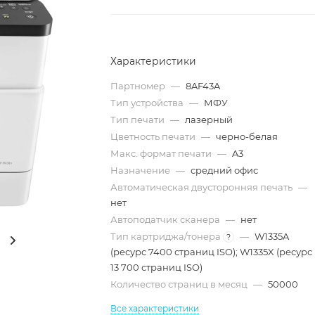
Характеристики
Партномер
—
8AF43A
Тип устройства
—
МФУ
Тип печати
—
лазерный
Цветность печати
—
черно-белая
Макс. формат печати
—
A3
Назначение
—
средний офис
Автоматическая двусторонняя печать
—
нет
Автоподатчик сканера
—
нет
Тип картриджа/тонера
—
W1335A
?
(ресурс 7400 страниц ISO); W1335X (ресурс
13 700 страниц ISO)
Количество страниц в месяц
—
50000
Все характеристики