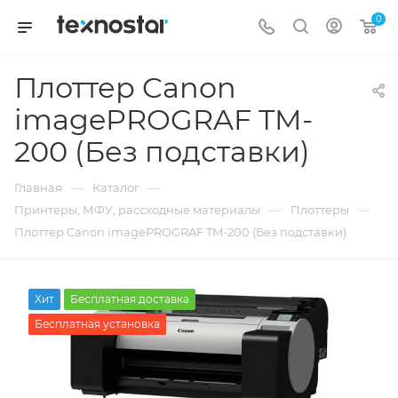
0
Плоттер Canon
imagePROGRAF TM-
200 (Без подставки)
—
—
Главная
Каталог
—
—
Принтеры, МФУ, рассходные материалы
Плоттеры
Плоттер Canon imagePROGRAF TM-200 (Без подставки)
Хит
Бесплатная доставка
Бесплатная установка