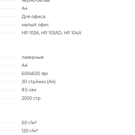
черно-белая
A4
Для офиса
малый офис
HP 103A, HP 103AD, HP 104A
лазерный
A4
600x600 dpi
20 стр/мин (A4)
8.5 сек
2500 стр
60 г/м²
120 г/м²