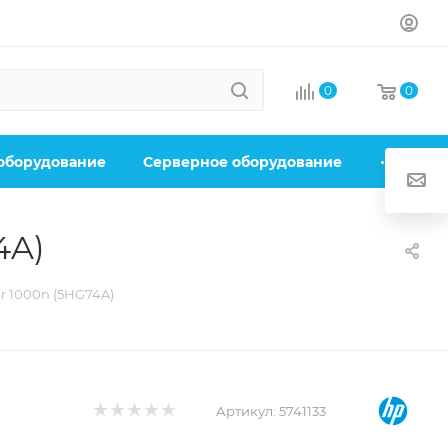
0
0
 оборудование
Серверное оборудование
4A)
r 1000n (5HG74A)
Артикул:
5741133