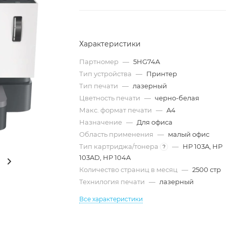
Характеристики
Партномер
—
5HG74A
Тип устройства
—
Принтер
Тип печати
—
лазерный
Цветность печати
—
черно-белая
Макс. формат печати
—
A4
Назначение
—
Для офиса
Область применения
—
малый офис
Тип картриджа/тонера
—
HP 103A, HP
?
103AD, HP 104A
Количество страниц в месяц
—
2500 стр
Технилогия печати
—
лазерный
Все характеристики