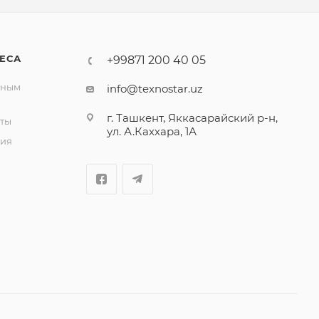
ЕСА
+99871 200 40 05
вным
info@texnostar.uz
г. Ташкент, Яккасарайский р-н,
ты
ул. А.Каххара, 1А
ия