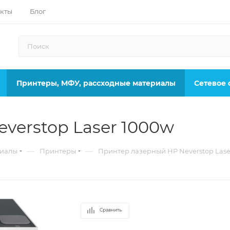
кты
Блог
Принтеры, МФУ, рассходные материалы
Сетевое
verstop Laser 1000w
—
—
риалы
Принтеры
Принтер лазерный HP Neverstop Lase
Сравнить