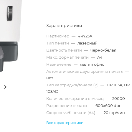
Характеристики
Партномер
—
4RY23A
Тип печати
—
лазерный
Цветность печати
—
черно-белая
Макс. формат печати
—
A4
Назначение
—
малый офис
Автоматическая двусторонняя печать
—
нет
Тип картриджа/тонера
—
HP 103A, HP
?
103AD
Количество страниц в месяц
—
20000
Разрешение печати
—
600x600 dpi
Скорость ч/б печати (A4)
—
20 стр/мин
Все характеристики