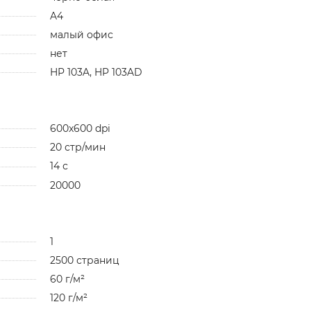
A4
малый офис
нет
HP 103A, HP 103AD
600x600 dpi
20 стр/мин
14 с
20000
1
2500 страниц
60 г/м²
120 г/м²