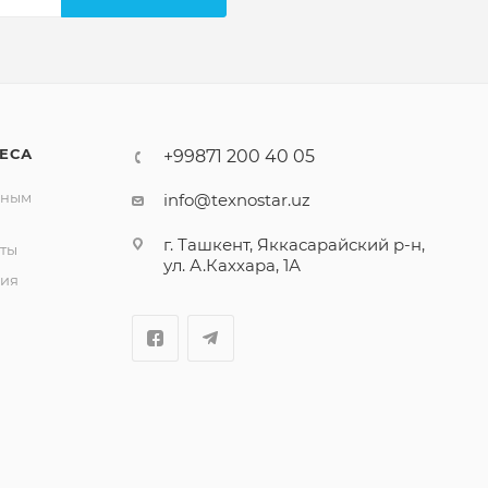
ЕСА
+99871 200 40 05
вным
info@texnostar.uz
г. Ташкент, Яккасарайский р-н,
ты
ул. А.Каххара, 1А
ия