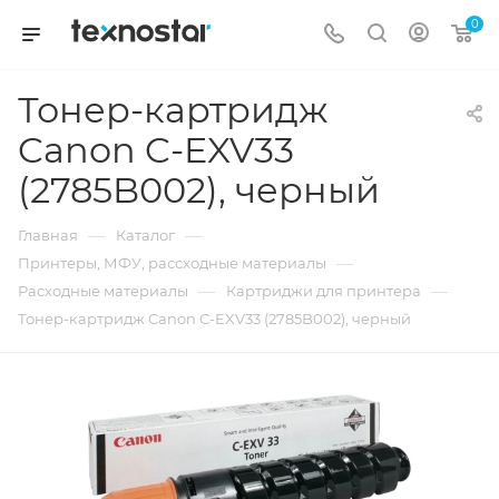
0
Тонер-картридж
Canon C-EXV33
(2785B002), черный
—
—
Главная
Каталог
—
Принтеры, МФУ, рассходные материалы
—
—
Расходные материалы
Картриджи для принтера
Тонер-картридж Canon C-EXV33 (2785B002), черный