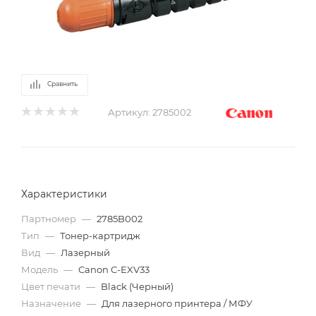
Сравнить
Артикул:
2785002
Характеристики
Партномер
—
2785B002
Тип
—
Тонер-картридж
Вид
—
Лазерный
Модель
—
Canon C-EXV33
Цвет печати
—
Black (Черный)
Назначение
—
Для лазерного принтера / МФУ