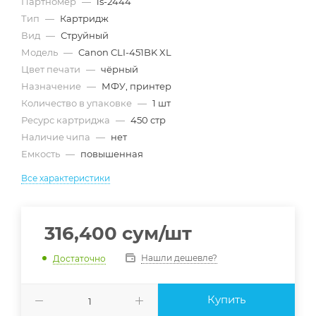
Партномер
—
is-2444
Тип
—
Картридж
Вид
—
Струйный
Модель
—
Canon CLI-451BK XL
Цвет печати
—
чёрный
Назначение
—
МФУ, принтер
Количество в упаковке
—
1 шт
Ресурс картриджа
—
450 стр
Наличие чипа
—
нет
Емкость
—
повышенная
Все характеристики
316,400
сум
/шт
Нашли дешевле?
Достаточно
Купить