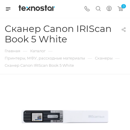
0
Сканер Canon IRIScan
Book 5 White
—
—
Главная
Каталог
—
—
Принтеры, МФУ, рассходные материалы
Сканеры
Сканер Canon IRIScan Book 5 White