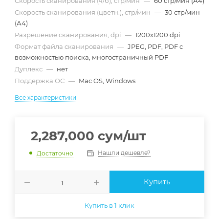
Скорость сканирования (ч/б), стр/мин
—
60 стр/мин (А4)
Скорость сканирования (цветн.), стр/мин
—
30 стр/мин
(А4)
Разрешение сканирования, dpi
—
1200x1200 dpi
Формат файла сканирования
—
JPEG, PDF, PDF с
возможностью поиска, многостраничный PDF
Дуплекс
—
нет
Поддержка ОС
—
Mac OS, Windows
Все характеристики
2,287,000
сум
/шт
Нашли дешевле?
Достаточно
Купить
Купить в 1 клик