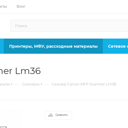
кты
Блог
Принтеры, МФУ, рассходные материалы
Сетевое
ner Lm36
—
—
риалы
Сканеры
Сканер Canon MFP Scanner Lm36
Сравнить