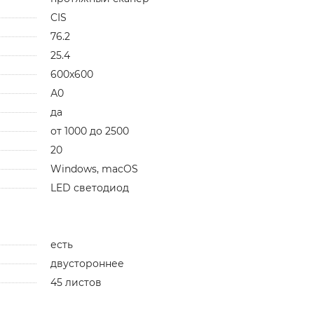
CIS
76.2
25.4
600x600
А0
да
от 1000 до 2500
20
Windows, macOS
LED светодиод
есть
двустороннее
45 листов