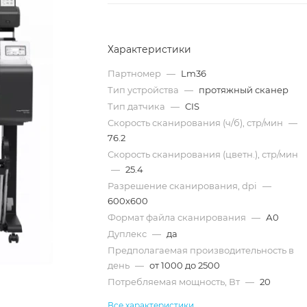
Характеристики
Партномер
—
Lm36
Тип устройства
—
протяжный сканер
Тип датчика
—
CIS
Скорость сканирования (ч/б), стр/мин
—
76.2
Скорость сканирования (цветн.), стр/мин
—
25.4
Разрешение сканирования, dpi
—
600x600
Формат файла сканирования
—
А0
Дуплекс
—
да
Предполагаемая производительность в
день
—
от 1000 до 2500
Потребляемая мощность, Вт
—
20
Все характеристики