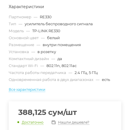
Характеристики
Партномер
—
RE330
Тип
—
усилитель беспроводного сигнала
Модель
—
TP-LINK RE330
Основной цвет
—
белый
Размещение
—
внутри помещения
Установка
—
в розетку
Компактный дизайн
—
да
Стандарт Wi-Fi
—
802.11n, 802.11ac
Частота работы передатчика
—
2.4 ГГц, 5 ГГц
Одновременная работа в двух диапазонах
—
есть
Все характеристики
388,125
сум
/шт
Нашли дешевле?
Достаточно