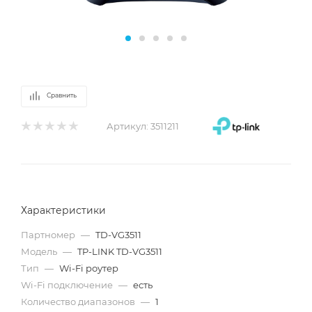
Сравнить
Артикул:
3511211
Характеристики
Партномер
—
TD-VG3511
Модель
—
TP-LINK TD-VG3511
Тип
—
Wi-Fi роутер
Wi-Fi подключение
—
есть
Количество диапазонов
—
1