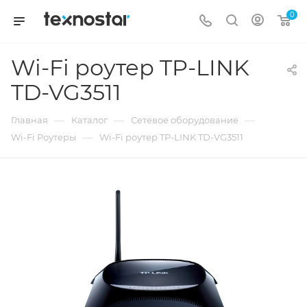
0
Wi-Fi роутер TP-LINK
TD-VG3511
—
—
—
Главная
Каталог
Сетевое оборудование
—
Wi-Fi Роутеры
Wi-Fi роутер TP-LINK TD-VG3511