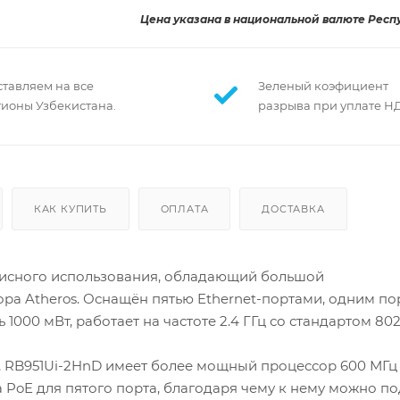
Цена указана в национальной валюте Респ
ставляем на все
Зеленый коэфициент
гионы Узбекистана.
разрыва при уплате Н
КАК КУПИТЬ
ОПЛАТА
ДОСТАВКА
фисного использования, обладающий большой
ра Atheros. Оснащён пятью Ethernet-портами, одним п
000 мВт, работает на частоте 2.4 ГГц со стандартом 802.
 RB951Ui-2HnD имеет более мощный процессор 600 МГц 
да PoE для пятого порта, благодаря чему к нему можно п