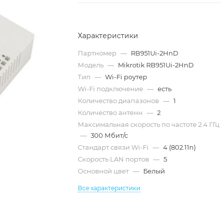
Характеристики
Партномер
—
RB951Ui-2HnD
Модель
—
Mikrotik RB951Ui-2HnD
Тип
—
Wi-Fi роутер
Wi-Fi подключение
—
есть
Количество диапазонов
—
1
Количество антенн
—
2
Максимальная скорость по частоте 2.4 ГГц
—
300 Мбит/с
Стандарт связи Wi-Fi
—
4 (802.11n)
Скорость LAN портов
—
5
Основной цвет
—
Белый
Все характеристики