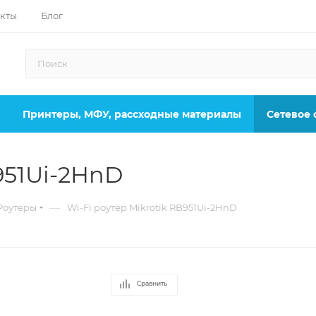
кты
Блог
Принтеры, МФУ, рассходные материалы
Сетевое
951Ui-2HnD
—
 Роутеры
Wi-Fi роутер Mikrotik RB951Ui-2HnD
Сравнить