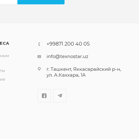
ЕСА
+99871 200 40 05
вным
info@texnostar.uz
г. Ташкент, Яккасарайский р-н,
ты
ул. А.Каххара, 1А
ия