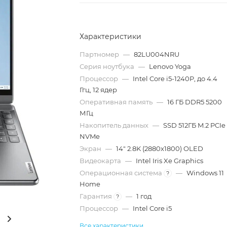
Характеристики
Партномер
—
82LU004NRU
Серия ноутбука
—
Lenovo Yoga
Процессор
—
Intel Core i5-1240P, до 4.4
Ггц, 12 ядер
Оперативная память
—
16 ГБ DDR5 5200
МГц
Накопитель данных
—
SSD 512ГБ M.2 PCIe
NVMe
Экран
—
14" 2.8K (2880x1800) OLED
Видеокарта
—
Intel Iris Xe Graphics
Операционная система
—
Windows 11
?
Home
Гарантия
—
1 год
?
Процессор
—
Intel Core i5
Все характеристики