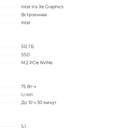
Intel Iris Xe Graphics
Встроенная
Intel
512 ГБ
SSD
M.2 PCIe NVMe
75 Вт-ч
Li-ion
До 10 ч 30 минут
5.1