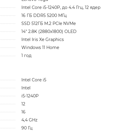
Intel Core i5-1240P, до 4.4 Ггц, 12 ядер
16 ГБ DDR5 5200 МГц
SSD 512ГБ M.2 PCIe NVMe
14" 2.8K (2880x1800) OLED
Intel Iris Xe Graphics
Windows 11 Home
1 год
Intel Core i5
Intel
i5-1240P
12
16
4,4 GHz
90 Гц