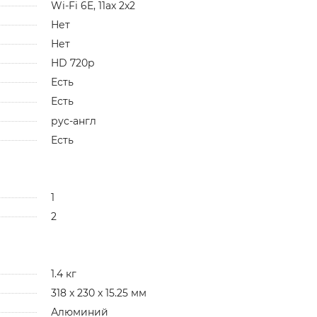
Wi-Fi 6E, 11ax 2x2
Нет
Нет
HD 720p
Есть
Есть
рус-англ
Есть
1
2
1.4 кг
318 x 230 x 15.25 мм
Алюминий