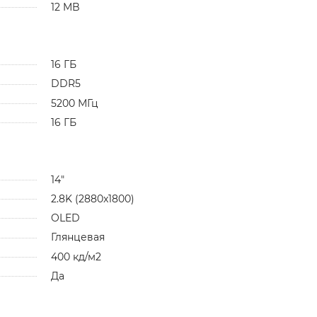
12 MB
16 ГБ
DDR5
5200 МГц
16 ГБ
14"
2.8K (2880x1800)
OLED
Глянцевая
400 кд/м2
Да