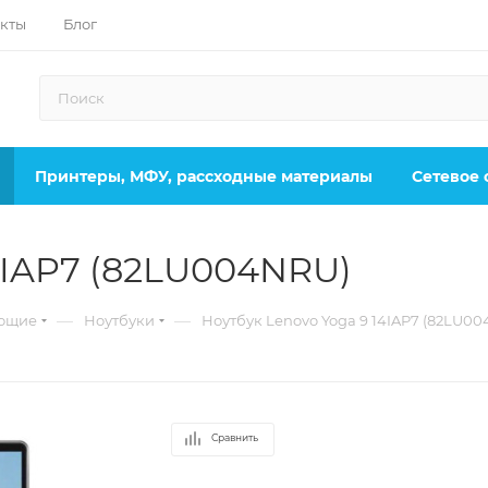
кты
Блог
Принтеры, МФУ, рассходные материалы
Сетевое
4IAP7 (82LU004NRU)
—
—
ующие
Ноутбуки
Ноутбук Lenovo Yoga 9 14IAP7 (82LU0
Сравнить