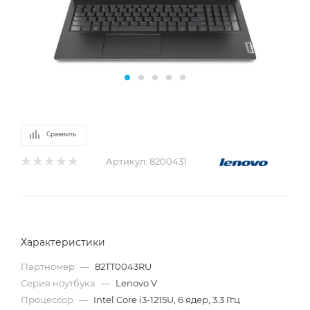
Сравнить
Артикул:
8200431
Характеристики
Партномер
—
82TT0043RU
Серия ноутбука
—
Lenovo V
Процессор
—
Intel Core i3-1215U, 6 ядер, 3.3 Ггц