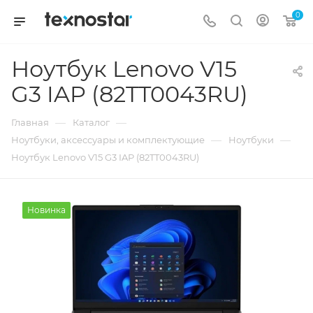
0
Ноутбук Lenovo V15
G3 IAP (82TT0043RU)
—
—
Главная
Каталог
—
—
Ноутбуки, аксессуары и комплектующие
Ноутбуки
Ноутбук Lenovo V15 G3 IAP (82TT0043RU)
Новинка