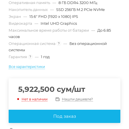
Оперативная память
—
8 ГБ DDR4 3200 МГц
Накопитель данных
—
SSD 256ГБ M.2 PCIe NVMe
Экран
—
15.6" FHD (1920 x 1080) IPS
Видеокарта
—
Intel UHD Graphics
Максимальное время работы от батареи
—
До 6.85
часов
Операционная система
—
Без операционной
?
системы
Гарантия
—
1 год
?
Все характеристики
5,922,500
сум
/шт
Нашли дешевле?
Нет в наличии
Под заказ