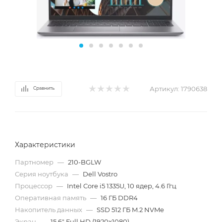
Артикул:
1790638
Сравнить
Характеристики
Партномер
—
210-BGLW
Серия ноутбука
—
Dell Vostro
Процессор
—
Intel Core i5 1335U, 10 ядер, 4.6 Ггц
Оперативная память
—
16 ГБ DDR4
Накопитель данных
—
SSD 512 ГБ M.2 NVMe
Экран
—
15.6" Full HD (1920x1080)