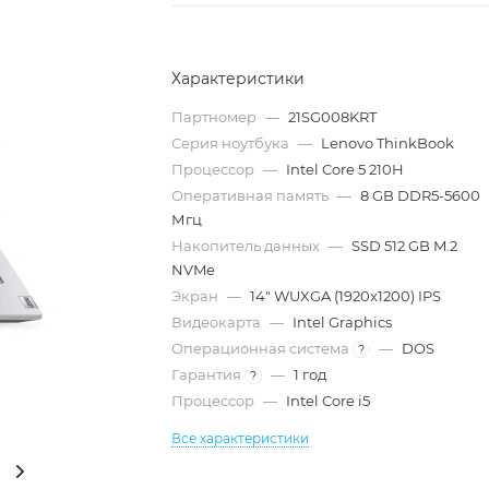
Характеристики
Партномер
—
21SG008KRT
Серия ноутбука
—
Lenovo ThinkBook
Процессор
—
Intel Core 5 210H
Оперативная память
—
8 GB DDR5-5600
Мгц
Накопитель данных
—
SSD 512 GB M.2
NVMe
Экран
—
14" WUXGA (1920x1200) IPS
Видеокарта
—
Intel Graphics
Операционная система
—
DOS
?
Гарантия
—
1 год
?
Процессор
—
Intel Core i5
Все характеристики