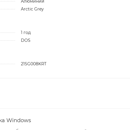
Алюминий
Arctic Grey
1 год
DOS
21SG008KRT
йка Windows