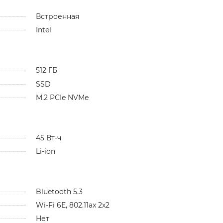
Встроенная
Intel
512 ГБ
SSD
M.2 PCIe NVMe
45 Вт-ч
Li-ion
Bluetooth 5.3
Wi-Fi 6E, 802.11ax 2x2
Нет