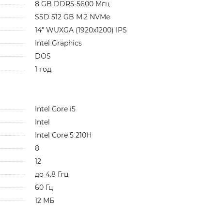
8 GB DDR5-5600 Мгц
SSD 512 GB M.2 NVMe
14" WUXGA (1920x1200) IPS
Intel Graphics
DOS
1 год
Intel Core i5
Intel
Intel Core 5 210H
8
12
до 4.8 Ггц
60 Гц
12 МБ