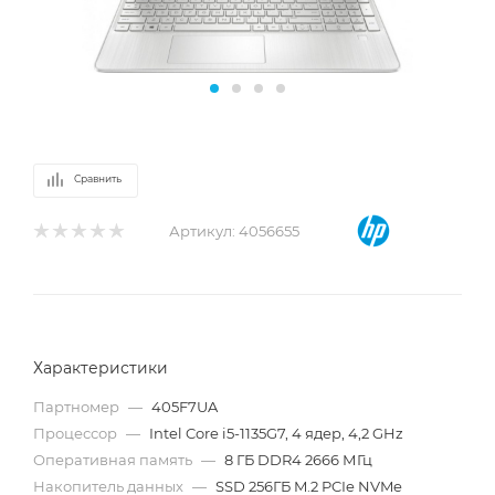
Сравнить
Артикул:
4056655
Характеристики
Партномер
—
405F7UA
Процессор
—
Intel Core i5-1135G7, 4 ядер, 4,2 GHz
Оперативная память
—
8 ГБ DDR4 2666 МГц
Накопитель данных
—
SSD 256ГБ M.2 PCIe NVMe