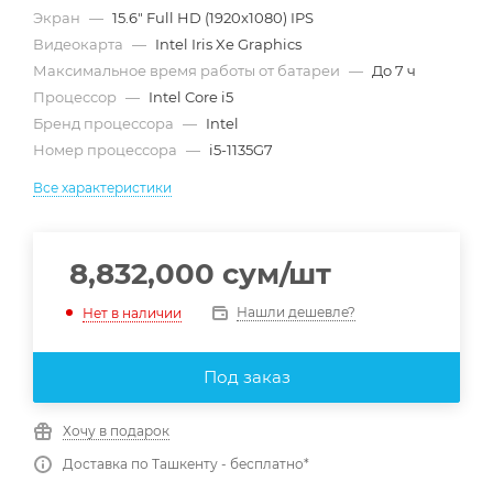
Экран
—
15.6" Full HD (1920x1080) IPS
Видеокарта
—
Intel Iris Xe Graphics
Максимальное время работы от батареи
—
До 7 ч
Процессор
—
Intel Core i5
Бренд процессора
—
Intel
Номер процессора
—
i5-1135G7
Все характеристики
8,832,000
сум
/шт
Нашли дешевле?
Нет в наличии
Под заказ
Хочу в подарок
Доставка по Ташкенту - бесплатно*