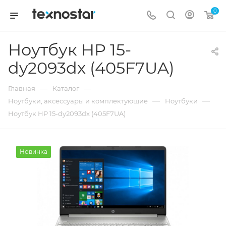
0
Ноутбук HP 15-
dy2093dx (405F7UA)
—
—
Главная
Каталог
—
—
Ноутбуки, аксессуары и комплектующие
Ноутбуки
Ноутбук HP 15-dy2093dx (405F7UA)
Новинка