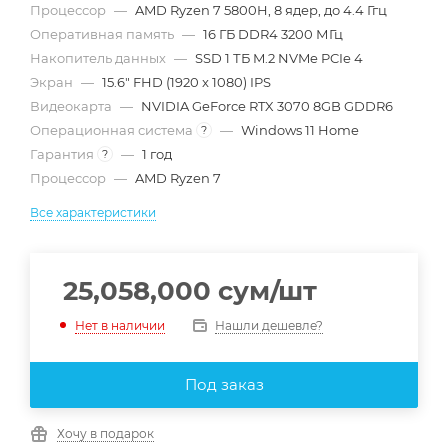
Процессор
—
AMD Ryzen 7 5800H, 8 ядер, до 4.4 Ггц
Оперативная память
—
16 ГБ DDR4 3200 МГц
Накопитель данных
—
SSD 1 ТБ M.2 NVMe PCIe 4
Экран
—
15.6" FHD (1920 x 1080) IPS
Видеокарта
—
NVIDIA GeForce RTX 3070 8GB GDDR6
Операционная система
—
Windows 11 Home
?
Гарантия
—
1 год
?
Процессор
—
AMD Ryzen 7
Все характеристики
25,058,000
сум
/шт
Нашли дешевле?
Нет в наличии
Под заказ
Хочу в подарок