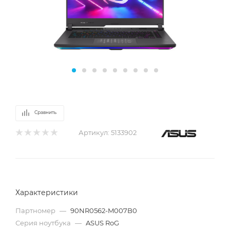
Сравнить
Артикул:
5133902
Характеристики
Партномер
—
90NR0562-M007B0
Серия ноутбука
—
ASUS RoG