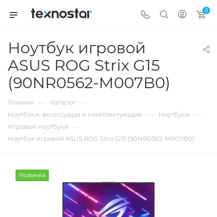
0
Ноутбук игровой
ASUS ROG Strix G15
(90NR0562-M007B0)
—
—
Главная
Каталог
—
—
Ноутбуки, аксессуары и комплектующие
Ноутбуки
—
Игровые ноутбуки
Ноутбук игровой ASUS ROG Strix G15 (90NR0562-M007B0)
Новинка