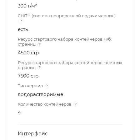
300 г/м²
СНПЧ (система непрерывной подачи чернил)
?
есть
Ресурс стартового набора контейнеров, ч/б.
страниц
?
4500 стр
Ресурс стартового набора контейнеров, цветных
страниц
?
7500 стр
Тип чернил
?
водорастворимые
Количество контейнеров
?
4
Интерфейс