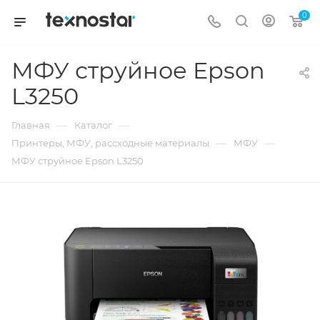
0
МФУ струйное Epson
L3250
—
—
Главная
Каталог
—
—
Принтеры, МФУ, рассходные материалы
МФУ
МФУ струйное Epson L3250