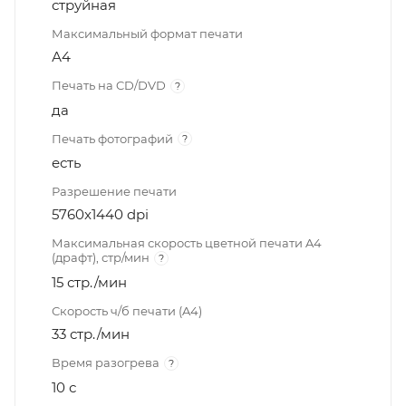
струйная
Максимальный формат печати
А4
Печать на CD/DVD
?
да
Печать фотографий
?
есть
Разрешение печати
5760x1440 dpi
Максимальная скорость цветной печати A4
(драфт), стр/мин
?
15 стр./мин
Скорость ч/б печати (A4)
33 стр./мин
Время разогрева
?
10 с