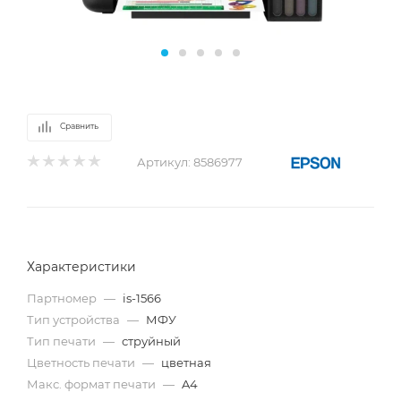
Сравнить
Артикул:
8586977
Характеристики
Партномер
—
is-1566
Тип устройства
—
МФУ
Тип печати
—
струйный
Цветность печати
—
цветная
Макс. формат печати
—
A4