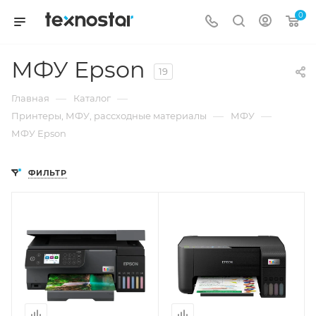
0
МФУ Epson
19
—
—
Главная
Каталог
—
—
Принтеры, МФУ, рассходные материалы
МФУ
МФУ Epson
ФИЛЬТР