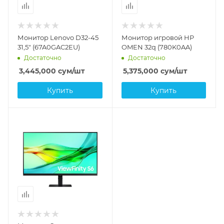
Монитор Lenovo D32-45
Монитор игровой HP
31,5" (67A0GAC2EU)
OMEN 32q (780K0AA)
Достаточно
Достаточно
3,445,000
сум
/шт
5,375,000
сум
/шт
Купить
Купить