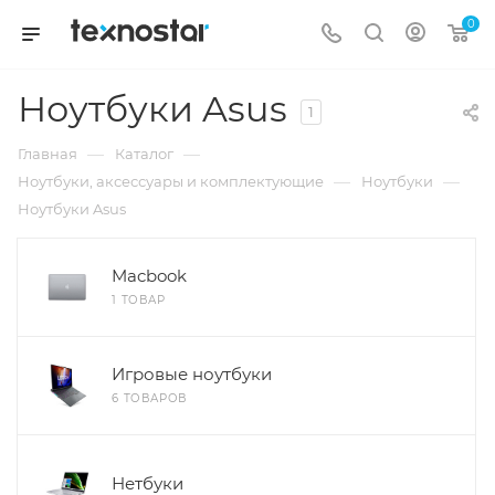
0
Ноутбуки Asus
1
—
—
Главная
Каталог
—
—
Ноутбуки, аксессуары и комплектующие
Ноутбуки
Ноутбуки Asus
Macbook
1 ТОВАР
Игровые ноутбуки
6 ТОВАРОВ
Нетбуки